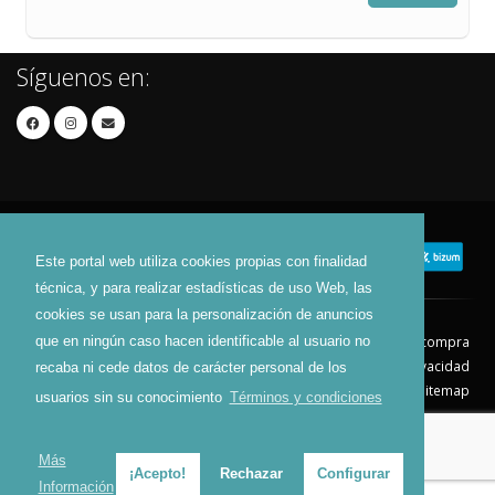
Síguenos en:
Este portal web utiliza cookies propias con finalidad
técnica, y para realizar estadísticas de uso Web, las
cookies se usan para la personalización de anuncios
Contacto
Aviso Legal
Condiciones de compra
que en ningún caso hacen identificable al usuario no
Política de envíos
Política de devolución
Política de Privacidad
recaba ni cede datos de carácter personal de los
Política de Cookies
Sitemap
usuarios sin su conocimiento
Términos y condiciones
© 2026 - Todos los derechos reservados.
Más
¡Acepto!
Rechazar
Configurar
Información