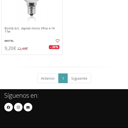
Bomb.b/c. espiral micro l/fria e-14
11w
MATEL
9,20€
- 26%
12,48€
Anterior
1
Siguiente
Síguenos en: