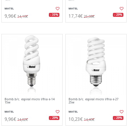
MATEL
MATEL
9,96€
17,74€
- 30%
- 29%
14,16€
25,08€
Bomb.b/c. espiral micro l/fria e-14
Bomb.b/c. espiral micro l/fria e-27
15w
25w
MATEL
MATEL
9,96€
10,23€
- 29%
- 29%
14,02€
14,40€