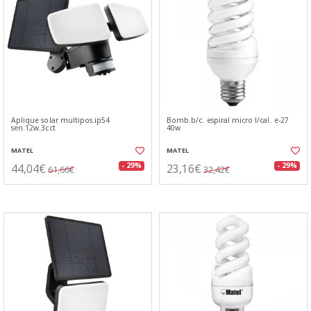
Aplique solar multipos.ip54
Bomb.b/c. espiral micro l/cal. e-27
sen.12w.3cct
40w
MATEL
MATEL
44,04€
23,16€
- 29%
- 29%
61,66€
32,42€