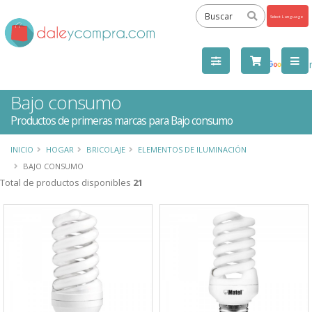
Powered
by
Tra
Bajo consumo
Productos de primeras marcas para Bajo consumo
INICIO
HOGAR
BRICOLAJE
ELEMENTOS DE ILUMINACIÓN
BAJO CONSUMO
Total de productos disponibles
21