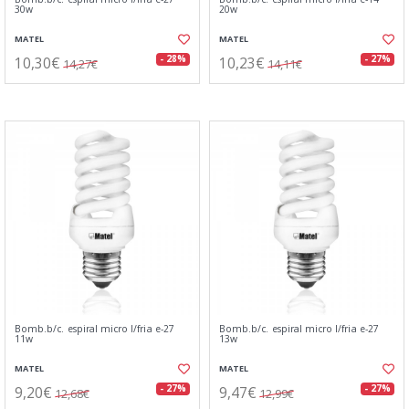
30w
20w
MATEL
MATEL
10,30€
10,23€
- 28%
- 27%
14,27€
14,11€
Bomb.b/c. espiral micro l/fria e-27
Bomb.b/c. espiral micro l/fria e-27
11w
13w
MATEL
MATEL
9,20€
9,47€
- 27%
- 27%
12,68€
12,99€