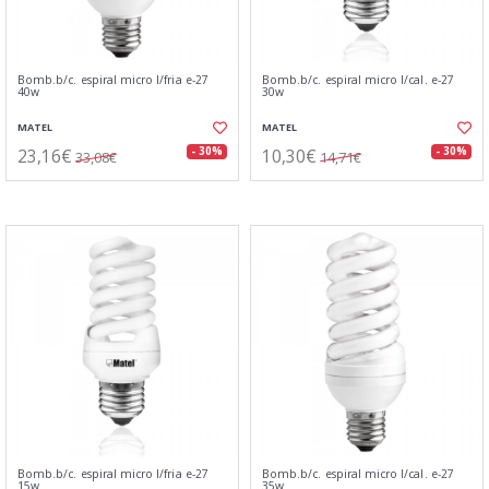
Bomb.b/c. espiral micro l/fria e-27
Bomb.b/c. espiral micro l/cal. e-27
40w
30w
MATEL
MATEL
23,16€
10,30€
- 30%
- 30%
33,08€
14,71€
Bomb.b/c. espiral micro l/fria e-27
Bomb.b/c. espiral micro l/cal. e-27
15w
35w