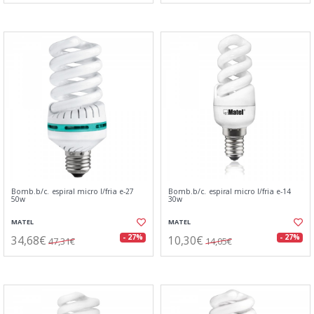
Bomb.b/c. espiral micro l/fria e-27
Bomb.b/c. espiral micro l/fria e-14
50w
30w
MATEL
MATEL
34,68€
10,30€
- 27%
- 27%
47,31€
14,05€