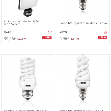
Aplique solar orientab.ip54
Bomb.b/c. espiral mini l/fria e-14 15w
sen.12w.3cct
MATEL
MATEL
39,06€
9,96€
- 28%
- 28%
54,41€
13,80€
Bomb.b/c. espiral micro l/fria e-27
Bomb.b/c. espiral micro l/fria e-14