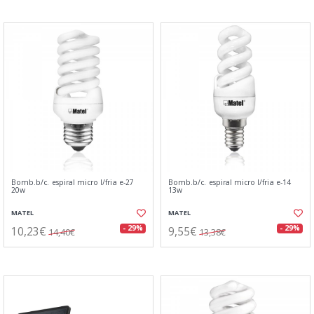
Bomb.b/c. espiral micro l/fria e-27
Bomb.b/c. espiral micro l/fria e-14
20w
13w
MATEL
MATEL
10,23€
9,55€
- 29%
- 29%
14,40€
13,38€