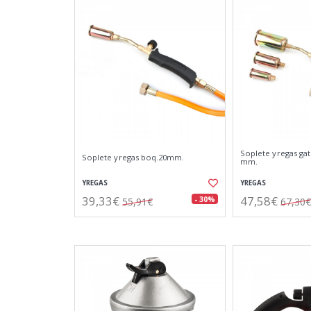
Soplete yregas gat
Soplete yregas boq.20mm.
mm.
YREGAS
YREGAS
39,33€
47,58€
- 30%
55,91€
67,30€