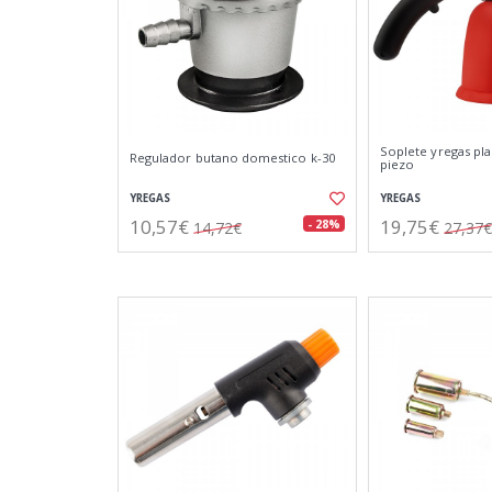
Soplete yregas pla
Regulador butano domestico k-30
piezo
YREGAS
YREGAS
10,57€
19,75€
- 28%
14,72€
27,37€