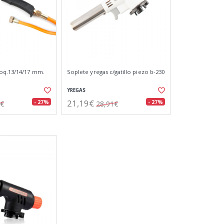
boq.13/14/17 mm.
Soplete yregas c/gatillo piezo b-230
YREGAS
21,19€
- 27%
- 27%
4€
28,91€