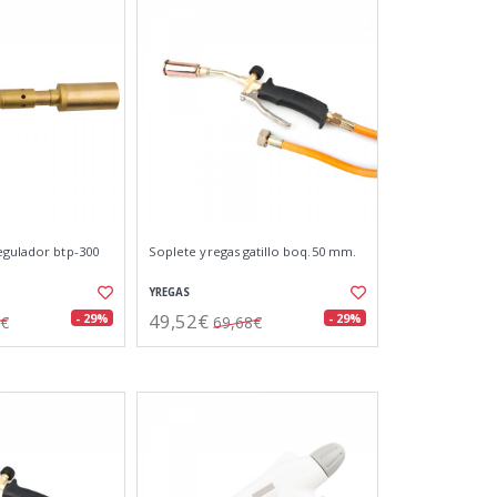
egulador btp-300
Soplete yregas gatillo boq.50 mm.
YREGAS
49,52€
- 29%
- 29%
2€
69,68€