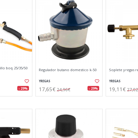
illo boq.25/35/50
Regulador butano domestico k-50
Soplete yregas r
YREGAS
YREGAS
17,65€
19,11€
- 29%
- 29%
24,96€
27,0