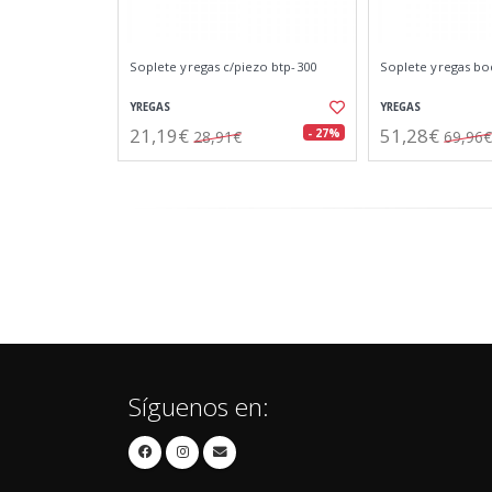
Soplete yregas c/piezo btp-300
Soplete yregas bo
YREGAS
YREGAS
21,19€
51,28€
- 27%
28,91€
69,96€
Síguenos en: