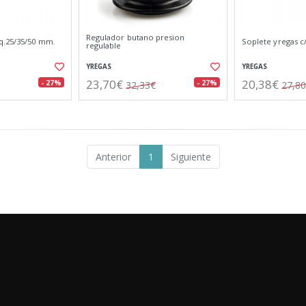
Regulador butano presion
q.25/35/50 mm.
Soplete yregas c
regulable
YREGAS
YREGAS
23,70€
20,38€
- 27%
- 27%
32,33€
27,8
Anterior
1
Siguiente