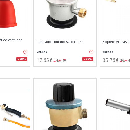
stico cartucho
Regulador butano salida libre
Soplete yregas 
YREGAS
YREGAS
17,65€
35,76€
- 28%
- 27%
24,33€
49,0