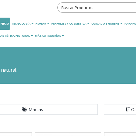
INICIO
TECNOLOGÍA
HOGAR
PERFUMES Y COSMÉTICA
CUIDADO E HIGIENE
PARAFA
DIETÉTICA NATURAL
MÁS CATEGORÍAS
 natural.
Marcas
Or