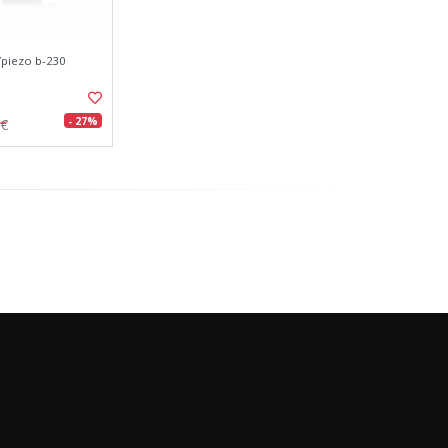
/piezo b-230
- 27%
0€