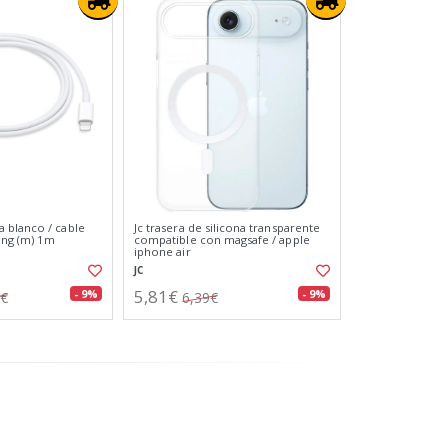
 blanco / cable
Jc trasera de silicona transparente
ning (m) 1m
compatible con magsafe / apple
iphone air
JC
5,81€
- 9%
- 9%
0€
6,39€