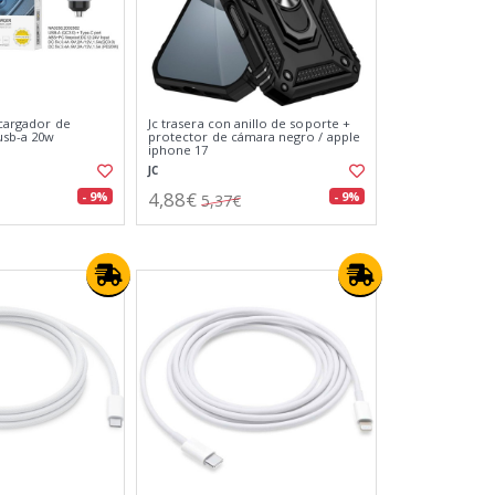
 cargador de
Jc trasera con anillo de soporte +
usb-a 20w
protector de cámara negro / apple
iphone 17
JC
4,88€
- 9%
- 9%
5,37€