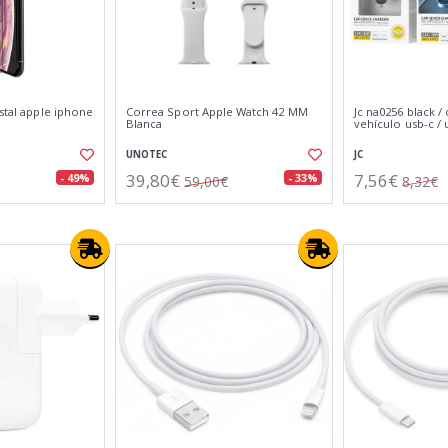
istal apple iphone
Correa Sport Apple Watch 42 MM
Jc na0256 black /
Blanca
vehículo usb-c / 
UNOTEC
JC
39,80€
7,56€
- 49%
- 33%
59,00€
8,32€