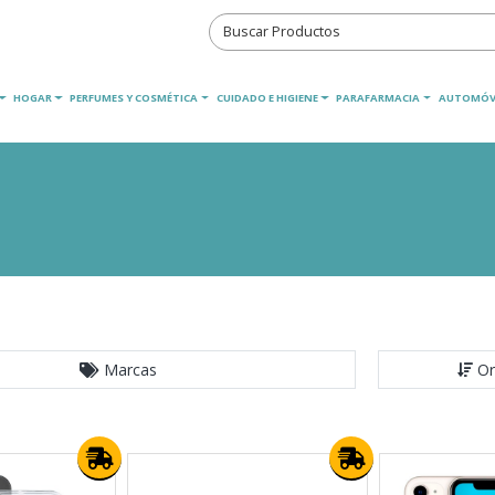
HOGAR
PERFUMES Y COSMÉTICA
CUIDADO E HIGIENE
PARAFARMACIA
AUTOMÓV
Marcas
Or