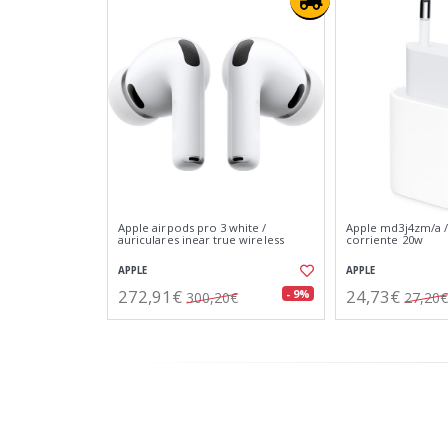
Apple airpods pro 3 white /
Apple md3j4zm/a /
auriculares inear true wireless
corriente 20w
APPLE
APPLE
272,91€
24,73€
- 9%
300,20€
27,20€