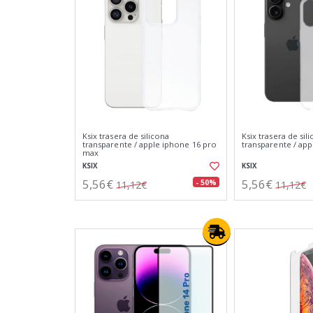
Ksix trasera de silicona
Ksix trasera de sil
transparente / apple iphone 16 pro
transparente / app
max
KSIX
KSIX
5,56€
5,56€
- 50%
11,12€
11,12€