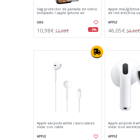
Uag protector de pantalla de vidrio
Apple mw2g3zm/a 
templado / apple iphone air
de red eléctrica u
UAG
APPLE
10,98€
46,05€
- 9%
12,08€
50,66€
Apple earpods white / auriculares
Apple airpods 4 wh
inear con cable
inear true wireles
APPLE
APPLE