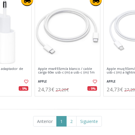
 adaptador de
Apple mw493zm/a blanco / cable
Apple muq93zm/a
carga 60w usb-c (m) a usb-c (m) 1m
usb-c (m) a light
APPLE
APPLE
24,73€
24,73€
- 9%
- 9%
27,20€
27,2
Anterior
1
2
Siguiente