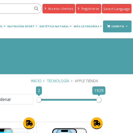
Acceso clientes
Registrarse
Powered by
Translate
IL
NUTRICIÓN SPORT
DIETÉTICA NATURAL
MÁS CATEGORÍAS
CARRITO
INICIO
TECNOLOGÍA
APPLE TIENDA
2
1929
denar