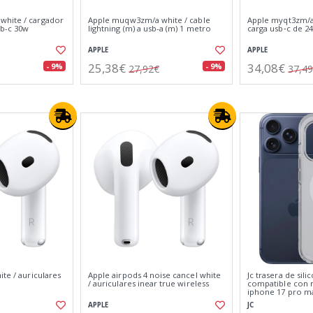
white / cargador
Apple muqw3zm/a white / cable
Apple myqt3zm/a 
sb-c 30w
lightning (m) a usb-a (m) 1 metro
carga usb‑c de 24
APPLE
APPLE
25,38€
34,08€
- 9%
- 9%
27,92€
37,4
ite / auriculares
Apple airpods 4 noise cancel white
Jc trasera de sil
s
/ auriculares inear true wireless
compatible con m
iphone 17 pro m
APPLE
JC