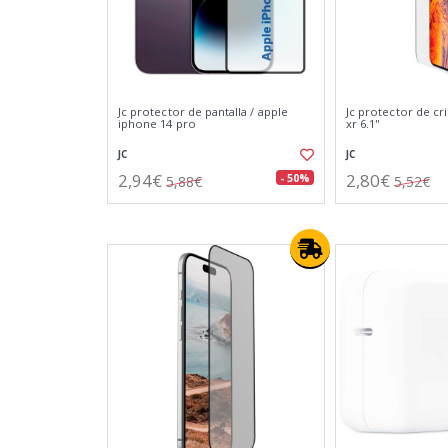
Jc protector de pantalla / apple
Jc protector de cr
iphone 14 pro
xr 6.1''
JC
JC
2,94€
2,80€
- 50%
5,88€
5,52€