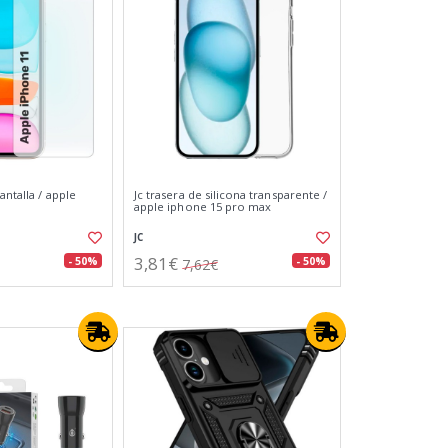
antalla / apple
Jc trasera de silicona transparente /
apple iphone 15 pro max
JC
3,81€
- 50%
- 50%
7,62€