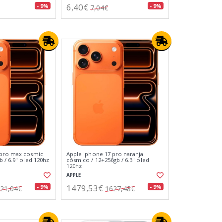
6,40€
- 9%
- 9%
7,04€
 pro max cosmic
Apple iphone 17 pro naranja
 / 6.9" oled 120hz
cósmico / 12+256gb / 6.3" oled
120hz
APPLE
1479,53€
- 9%
- 9%
21,04€
1627,48€