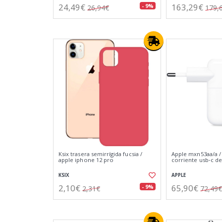
24,49€
163,29€
- 9%
26,94€
179,
Ksix trasera semirrígida fucsia /
Apple mxn53aa/a /
apple iphone 12 pro
corriente usb‑c de
KSIX
APPLE
2,10€
65,90€
- 9%
2,31€
72,49€