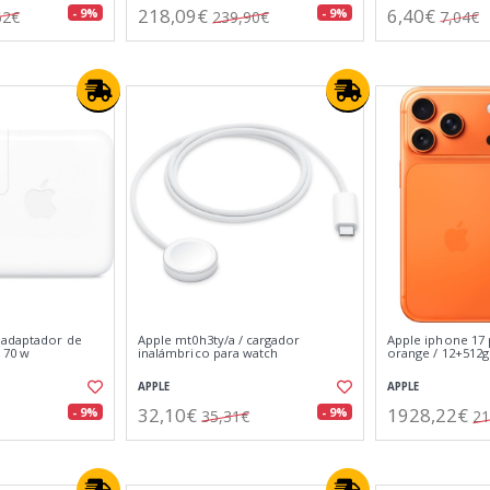
218,09€
6,40€
- 9%
- 9%
62€
239,90€
7,04€
 adaptador de
Apple mt0h3ty/a / cargador
Apple iphone 17
 70 w
inalámbrico para watch
orange / 12+512gb
APPLE
APPLE
32,10€
1928,22€
- 9%
- 9%
35,31€
21