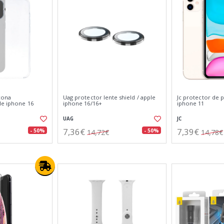
icona
Uag protector lente shield / apple
Jc protector de p
le iphone 16
iphone 16/16+
iphone 11
UAG
JC
7,36€
7,39€
- 50%
- 50%
14,72€
14,78€