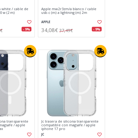
white / cable de
Apple mw2r3zm/a blanco / cable
0 w (2 m)
usb-c (m) a lightning (m) 2m
APPLE
34,08€
- 9%
- 9%
9€
37,49€
icona transparente
Jc trasera de silicona transparente
agsafe / apple
compatible con magsafe / apple
ax
iphone 17 pro
JC