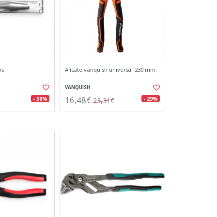
os
Alicate vanquish universal 230 mm.
VANQUISH
16,48€
- 30%
- 29%
23,31€