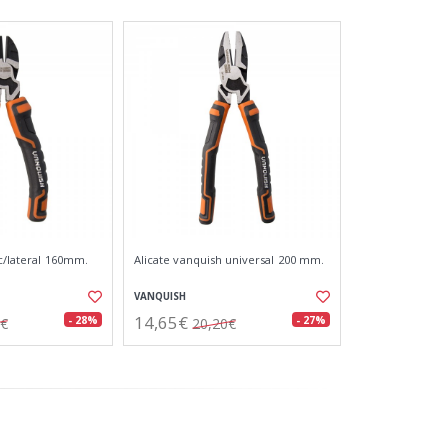
c/lateral 160mm.
Alicate vanquish universal 200 mm.
VANQUISH
14,65€
- 28%
- 27%
6€
20,20€