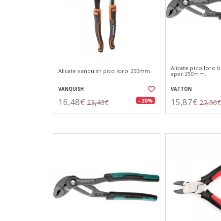
Alicate pico loro 
Alicate vanquish pico loro 250mm.
aper.250mm.
VANQUISH
VATTON
16,48€
15,87€
- 30%
23,43€
22,56€