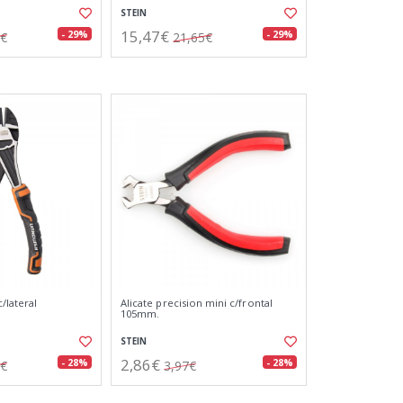
STEIN
15,47€
- 29%
- 29%
1€
21,65€
/lateral
Alicate precision mini c/frontal
105mm.
STEIN
2,86€
- 28%
- 28%
6€
3,97€