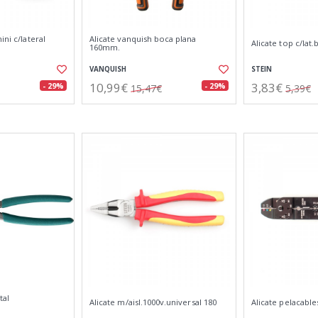
ini c/lateral
Alicate vanquish boca plana
Alicate top c/lat
160mm.
VANQUISH
STEIN
10,99€
3,83€
- 29%
- 29%
15,47€
5,39€
tal
Alicate m/aisl.1000v.universal 180
Alicate pelacable
.