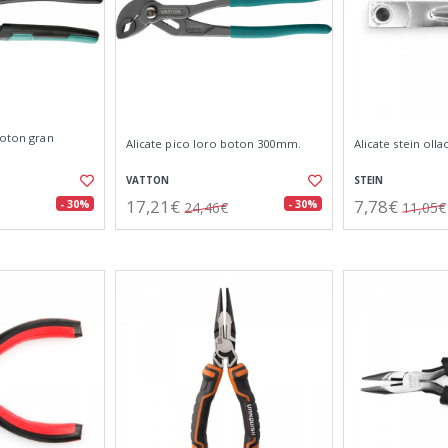
boton gran
Alicate pico loro boton 300mm.
Alicate stein olla
VATTON
STEIN
17,21€
7,78€
- 30%
- 30%
24,46€
11,05€