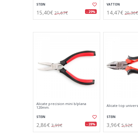
STEIN
VATTON
15,40€
14,47€
- 29%
21,67€
20,36€
Alicate precision mini b/plana
Alicate top univer
120mm.
STEIN
STEIN
2,86€
3,96€
- 28%
3,99€
5,52€