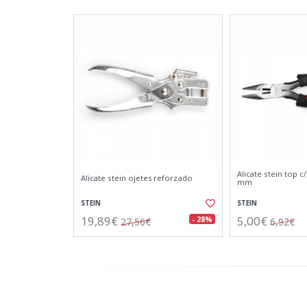
Alicate stein top c
Alicate stein ojetes reforzado
mm
STEIN
STEIN
19,89€
5,00€
- 28%
27,56€
6,92€