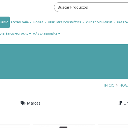
INICIO
TECNOLOGÍA
HOGAR
PERFUMES Y COSMÉTICA
CUIDADO E HIGIENE
PARAFA
DIETÉTICA NATURAL
MÁS CATEGORÍAS
INICIO
HOG
Marcas
Or