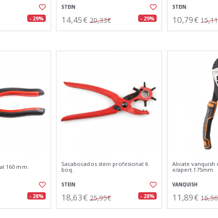
STEIN
STEIN
14,45€
10,79€
- 29%
- 29%
20,33€
15,1
Sacabocados stein profesional 6
Alicate vanquish c
sal 160 mm.
boq.
e/apert.175mm
STEIN
VANQUISH
18,63€
11,89€
- 28%
- 28%
25,95€
16,5