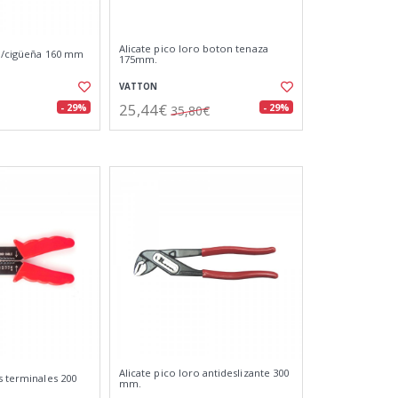
Alicate pico loro boton tenaza
.b/cigüeña 160 mm
175mm.
VATTON
25,44€
- 29%
- 29%
35,80€
Alicate pico loro antideslizante 300
s terminales 200
mm.