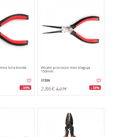
n mini b/redonda
Alicate precision mini b/aguja
150mm.
STEIN
2,86€
- 30%
- 30%
4,07€