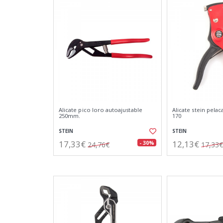
Alicate pico loro autoajustable
Alicate stein pela
250mm.
170
STEIN
STEIN
17,33€
12,13€
- 30%
24,76€
17,33€