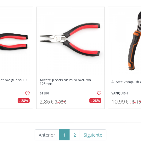
/lat.b/cigüeña 190
Alicate precision mini b/curva
Alicate vanquish 
125mm.
STEIN
VANQUISH
2,86€
10,99€
- 28%
- 28%
3,95€
15,1
Anterior
1
2
Siguiente