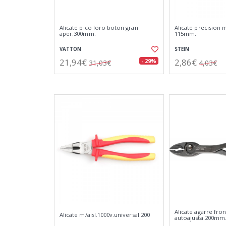
Alicate pico loro boton gran
Alicate precision m
aper.300mm.
115mm.
VATTON
STEIN
21,94€
2,86€
- 29%
31,03€
4,03€
Alicate agarre fron
Alicate m/aisl.1000v.universal 200
autoajusta.200mm