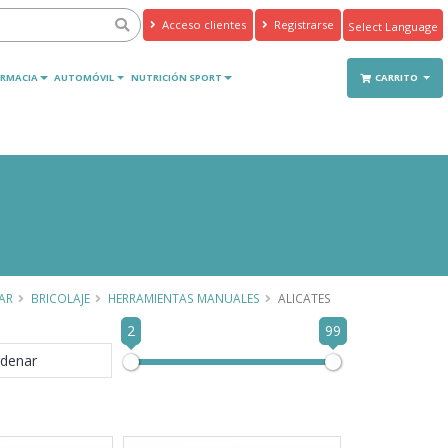
Acceso clientes
Registrarse
Powered by
Translate
RMACIA
AUTOMÓVIL
NUTRICIÓN SPORT
CARRITO
AR
BRICOLAJE
HERRAMIENTAS MANUALES
ALICATES
2
99
denar