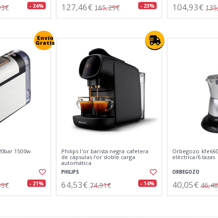
127,46€
104,93€
- 24%
- 23%
93€
165,29€
135
Envío
Gratis
20bar 1500w.
Philips l'or barista negra cafetera
Orbegozo kfe660 
de cápsulas l'or doble carga
eléctrica/6 tazas
automática
PHILIPS
ORBEGOZO
64,53€
40,05€
- 21%
- 14%
89€
74,91€
46,4