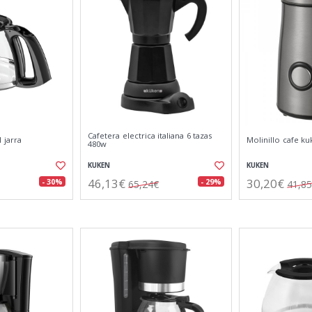
Cafetera electrica italiana 6 tazas
 jarra
Molinillo cafe k
480w
KUKEN
KUKEN
46,13€
30,20€
- 30%
- 29%
65,24€
41,8