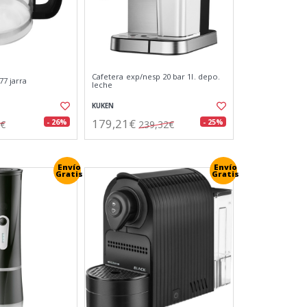
Cafetera exp/nesp 20 bar 1l. depo.
77 jarra
leche
KUKEN
179,21€
- 26%
- 25%
6€
239,32€
Envío
Envío
Gratis
Gratis