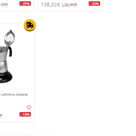
138,32€
- 23%
- 22%
,70€
176,90€
cafetera italiana
- 14%
8€