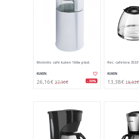
Molinillo cafe kuken 160w plast.
Rec. cafetera 35331
KUKEN
KUKEN
26,16€
13,38€
- 30%
37,36€
19,02€