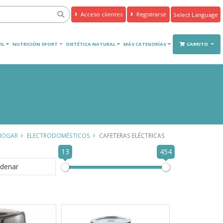
Acceso clientes
Registrarse
Powered by
Translate
IL
NUTRICIÓN SPORT
DIETÉTICA NATURAL
MÁS CATEGORÍAS
CARRITO
HOGAR
ELECTRODOMÉSTICOS
CAFETERAS ELÉCTRICAS
13
454
denar