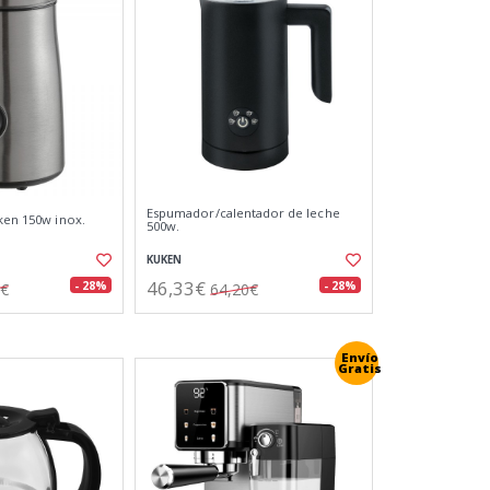
Espumador/calentador de leche
uken 150w inox.
500w.
KUKEN
46,33€
- 28%
- 28%
5€
64,20€
Envío
Gratis