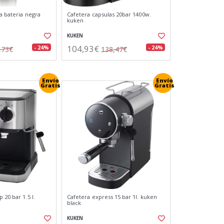
 a bateria negra
Cafetera capsulas 20bar 1400w.
kuken
KUKEN
104,93€
- 24%
- 24%
,73€
138,47€
Envío
Envío
Gratis
Gratis
 20 bar 1.5 l.
Cafetera express 15 bar 1l. kuken
black
KUKEN