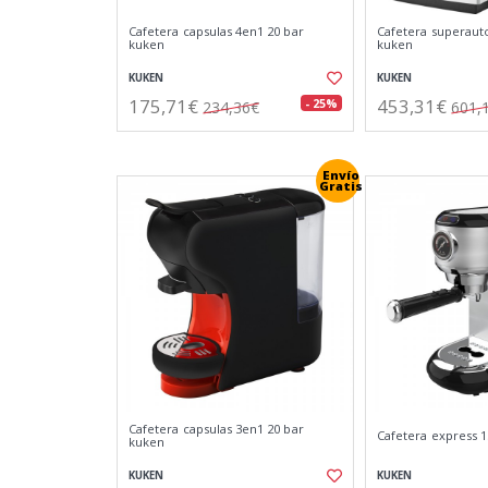
Cafetera capsulas 4en1 20 bar
Cafetera superaut
kuken
kuken
KUKEN
KUKEN
175,71€
453,31€
- 25%
234,36€
601,
Envío
Gratis
Cafetera capsulas 3en1 20 bar
Cafetera express 1
kuken
KUKEN
KUKEN