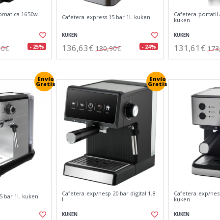
omatica 1650w.
Cafetera portatil
Cafetera express 15 bar 1l. kuken
kuken
KUKEN
KUKEN
136,63€
131,61€
- 25%
- 24%
10€
180,90€
173
Envío
Envío
Gratis
Gratis
Cafetera exp/nesp 20 bar digital 1.8
Cafetera exp/nesp
5 bar 1l. kuken
l.
kuken
KUKEN
KUKEN