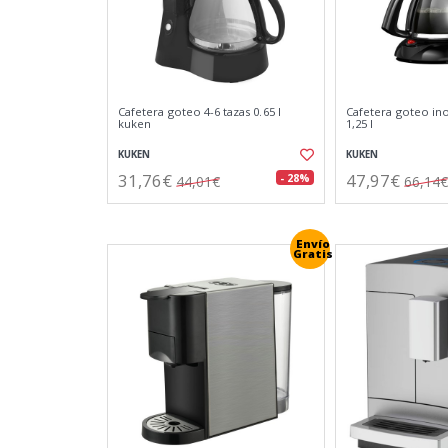
Cafetera goteo 4-6 tazas 0.65 l
Cafetera goteo ino
kuken
1,25 l
KUKEN
KUKEN
31,76€
47,97€
- 28%
44,01€
66,14€
Envío
Gratis