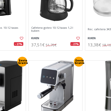
x. 10-12 tazas
Cafetera goteo 10-12 tazas 1,2 l
Rec. cafetera 343
kuken
KUKEN
KUKEN
37,51€
13,38€
- 27%
- 27%
51,70€
18,1
Envío
Envío
Gratis
Gratis