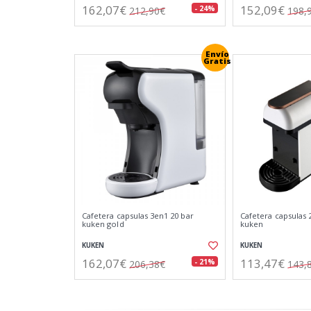
162,07€
152,09€
- 24%
212,90€
198,
Envío
Gratis
Cafetera capsulas 3en1 20 bar
Cafetera capsulas 
kuken gold
kuken
KUKEN
KUKEN
162,07€
113,47€
- 21%
206,38€
143,