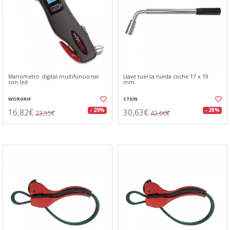
Manometro digital multifuncional
Llave tuerca rueda coche 17 x 19
con led
mm.
WORGRIP
STEIN
16,82€
30,63€
- 29%
- 28%
23,55€
42,66€