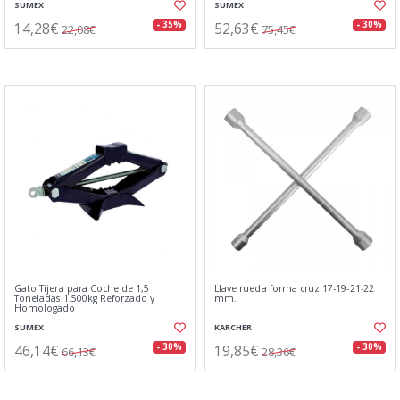
SUMEX
SUMEX
14,28€
52,63€
- 35%
- 30%
22,08€
75,45€
Gato Tijera para Coche de 1,5
Llave rueda forma cruz 17-19-21-22
Toneladas 1.500kg Reforzado y
mm.
Homologado
SUMEX
KARCHER
46,14€
19,85€
- 30%
- 30%
66,13€
28,36€