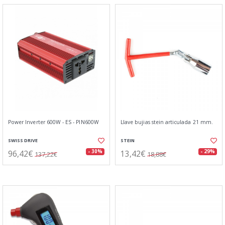
Power Inverter 600W - ES - PIN600W
Llave bujias stein articulada 21 mm.
SWISS DRIVE
STEIN
96,42€
13,42€
- 30%
- 29%
137,22€
18,88€