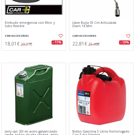
Embudo emergencia con filtro y
Llave Bujía 35 Cm.Articulada
tubo flexible
Diam.16 Mm.
CAR+ACCESORIES
CAR+ACCESORIES
18,01€
22,81€
- 11%
- 10%
20,27€
25,48€
Jerry can 20l en acero galvanizado.
Bidón Gasolina 5 Litros Homologado
verde. bidón de alta calidad. estilo
Con Tubo Flexible