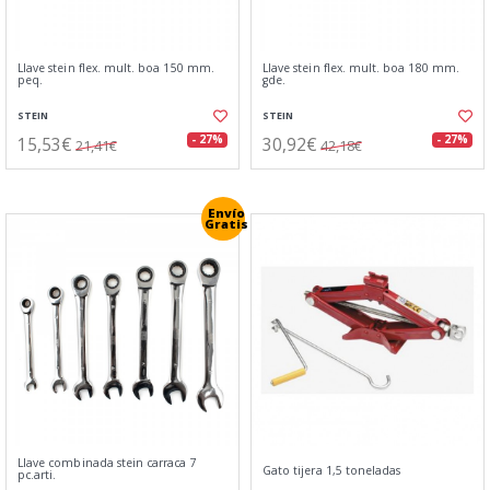
Llave stein flex. mult. boa 150 mm.
Llave stein flex. mult. boa 180 mm.
peq.
gde.
STEIN
STEIN
15,53€
30,92€
- 27%
- 27%
21,41€
42,18€
Envío
Gratis
Llave combinada stein carraca 7
Gato tijera 1,5 toneladas
pc.arti.