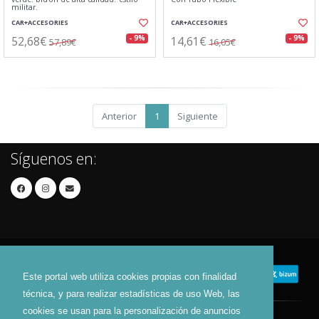
militar.
CAR+ACCESORIES
CAR+ACCESORIES
52,68€
14,61€
- 9%
- 9%
57,89€
16,05€
Anterior
1
Siguiente
Síguenos en:
Este portal web utiliza cookies propias con finalidad
técnica, y para realizar estadísticas de uso Web, las
cookies se usan para la personalización de anuncios