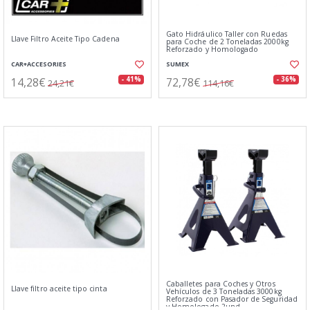
Gato Hidráulico Taller con Ruedas
Llave Filtro Aceite Tipo Cadena
para Coche de 2 Toneladas 2000kg
Reforzado y Homologado
CAR+ACCESORIES
SUMEX
14,28€
72,78€
- 41%
- 36%
24,21€
114,16€
Caballetes para Coches y Otros
Llave filtro aceite tipo cinta
Vehículos de 3 Toneladas 3000kg
Reforzado con Pasador de Seguridad
y Homologado 2und