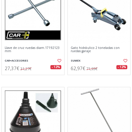
Llave de cruz ruedas diam.17192123
Gato hidráulico 2 toneladas con
mm
ruedas garaje
CAR+ACCESORIES
SUMEX
27,37€
62,97€
- 12%
- 12%
31,27€
71,93€