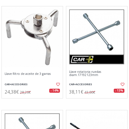
Llave rotatoria ruedas
Llave filtro de aceite de 3 garras
diam.17192123mm
CAR+ACCESORIES
CAR+ACCESORIES
24,38€
38,11€
- 14%
- 13%
28,26€
43,86€