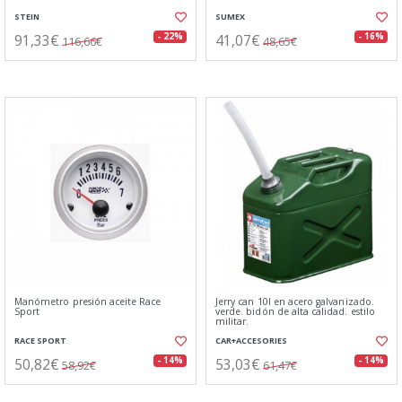
STEIN
SUMEX
91,33€
41,07€
- 22%
- 16%
116,66€
48,65€
Manómetro presión aceite Race
Jerry can 10l en acero galvanizado.
Sport
verde. bidón de alta calidad. estilo
militar.
RACE SPORT
CAR+ACCESORIES
50,82€
53,03€
- 14%
- 14%
58,92€
61,47€