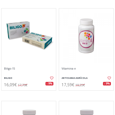
Biligo-15
Vitamina e
BILIGO
ARTESANIA AGRÍCOLA
16,09€
17,59€
- 9%
- 9%
17,70€
19,35€