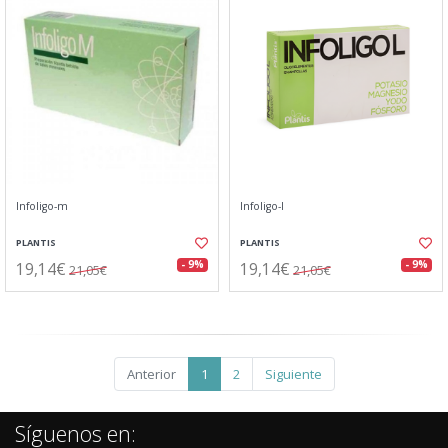
Infoligo-m
Infoligo-l
PLANTIS
PLANTIS
19,14€
19,14€
- 9%
- 9%
21,05€
21,05€
Anterior
1
2
Siguiente
Síguenos en: