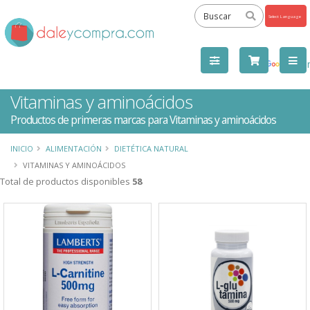
Powered
by
Tra
Vitaminas y aminoácidos
Productos de primeras marcas para Vitaminas y aminoácidos
INICIO
ALIMENTACIÓN
DIETÉTICA NATURAL
VITAMINAS Y AMINOÁCIDOS
Total de productos disponibles
58