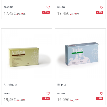
PLANTIS
BILIGO
17,45€
19,45€
- 9%
- 9%
19,20€
21,40€
Artroligo-a
Biliplus
BILIGO
BILIGO
19,45€
16,09€
- 9%
- 9%
21,40€
17,70€