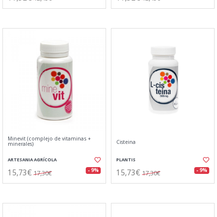
Minevit (complejo de vitaminas +
Cisteina
minerales)
ARTESANIA AGRÍCOLA
PLANTIS
15,73€
15,73€
- 9%
- 9%
17,30€
17,30€