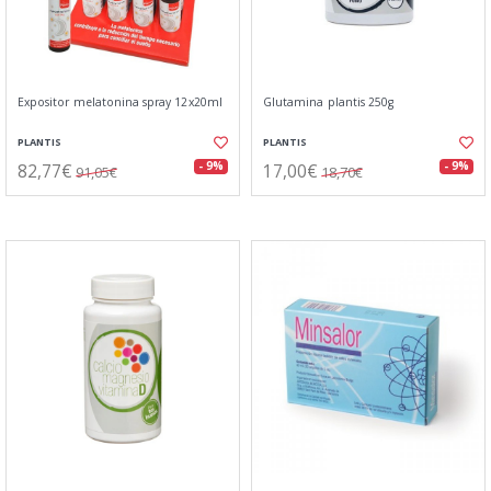
Expositor melatonina spray 12x20ml
Glutamina plantis 250g
PLANTIS
PLANTIS
82,77€
17,00€
- 9%
- 9%
91,05€
18,70€