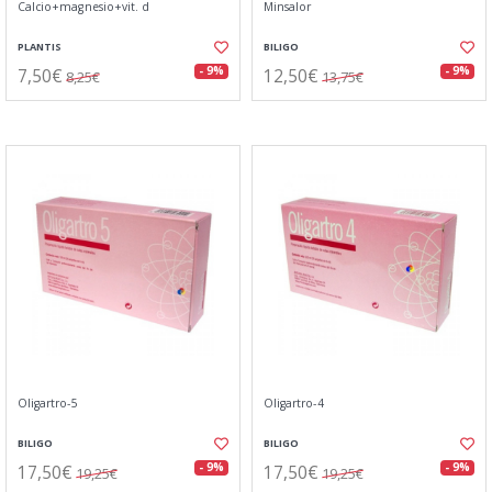
Calcio+magnesio+vit. d
Minsalor
PLANTIS
BILIGO
7,50€
12,50€
- 9%
- 9%
8,25€
13,75€
Oligartro-5
Oligartro-4
BILIGO
BILIGO
17,50€
17,50€
- 9%
- 9%
19,25€
19,25€