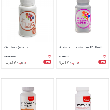
Vitamina c (ester c)
citrato calcio + vitamina D3 Plantis
MEGAPLUS
PLANTIS
14,41€
9,41€
- 9%
- 9%
15,85€
10,35€