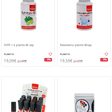
5HTP + b plantis 60 cap
Resveratrol plantis 60cap
PLANTIS
PLANTIS
19,09€
19,59€
- 9%
- 9%
21,00€
21,55€