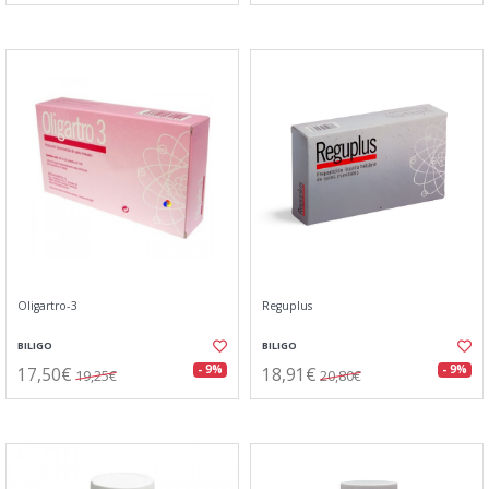
Oligartro-3
Reguplus
BILIGO
BILIGO
17,50€
18,91€
- 9%
- 9%
19,25€
20,80€