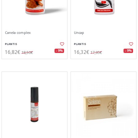
Canela complex
Uncap
PLANTIS
PLANTIS
16,82€
16,32€
- 9%
- 9%
18,50€
17,95€