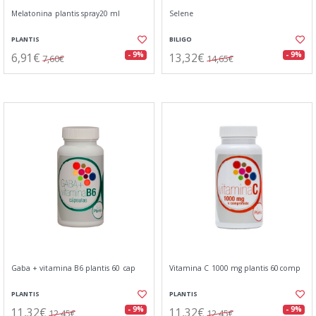
Melatonina plantis spray20 ml
Selene
PLANTIS
BILIGO
6,91€
13,32€
- 9%
- 9%
7,60€
14,65€
Gaba + vitamina B6 plantis 60 cap
Vitamina C 1000 mg plantis 60comp
PLANTIS
PLANTIS
11,32€
11,32€
- 9%
- 9%
12,45€
12,45€