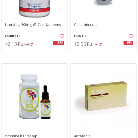
Lcarnitina 500mg 60 Caps Lamberts
Glutamina cap.
LAMBERTS
PLANTIS
46,13€
12,95€
- 18%
- 9%
56,02€
14,25€
Vitamina b12 90 cap.
Artroligo-c