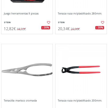
Juego herramientas 9 piezas
Tenaza rusa m/plastificado 280mm.
STEIN
STEIN
12,82€
20,34€
- 30%
- 30%
18,32€
29,06€
Tenacilla marisco cromada
Tenaza rusa m/plastificado 200mm.