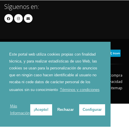
Síguenos en:
Este portal web utiliza cookies propias con finalidad
técnica, y para realizar estadísticas de uso Web, las
cookies se usan para la personalización de anuncios
que en ningún caso hacen identificable al usuario no
Contacto
Aviso Legal
Condiciones de compra
Política de envíos
Política de devolución
Política de Privacidad
recaba ni cede datos de carácter personal de los
Política de Cookies
Sitemap
usuarios sin su conocimiento
Términos y condiciones
© 2026 - Todos los derechos reservados.
Más
¡Acepto!
Rechazar
Configurar
Información