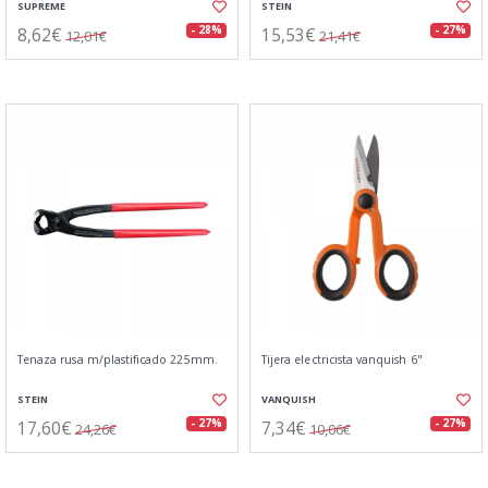
SUPREME
STEIN
8,62€
15,53€
- 28%
- 27%
12,01€
21,41€
Tenaza rusa m/plastificado 225mm.
Tijera electricista vanquish 6"
STEIN
VANQUISH
17,60€
7,34€
- 27%
- 27%
24,26€
10,06€