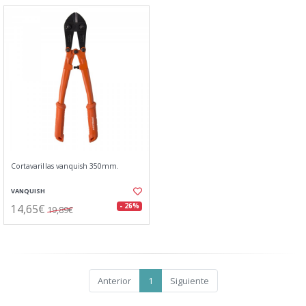
Cortavarillas vanquish 350mm.
VANQUISH
14,65€
- 26%
19,89€
Anterior
1
Siguiente