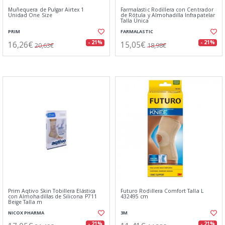
Muñequera de Pulgar Airtex 1
Farmalastic Rodillera con Centrador
Unidad One Size
de Rótula y Almohadilla Infrapatelar
Talla Única
PRIM
FARMALASTIC
16,26€
15,05€
- 21%
- 21%
20,63€
18,98€
Prim Aqtivo Skin Tobillera Elástica
Futuro Rodillera Comfort Talla L
con Almohadillas de Silicona P711
432495 cm
Beige Talla m
NICOX PHARMA
3M
- 21%
- 21%