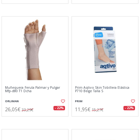
Muñequera Ferula Palmar y Pulgar
Prim Aqtivo Skin Tobillera Elástica
Mfp-d80 T1 Dcha
P710 Beige Talla S
ORLIMAN
PRIM
26,05€
11,95€
- 22%
- 22%
33,29€
15,27€