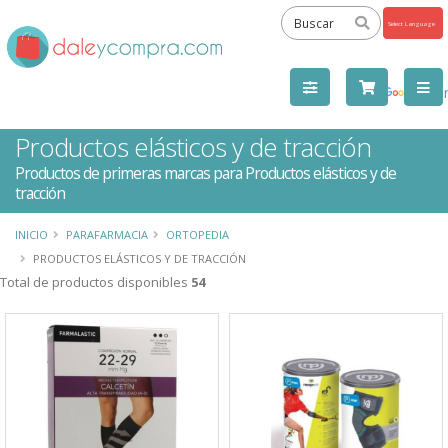
Powered
by
Tra
Productos elásticos y de tracción
Productos de primeras marcas para Productos elásticos y de
tracción
INICIO
PARAFARMACIA
ORTOPEDIA
PRODUCTOS ELÁSTICOS Y DE TRACCIÓN
Total de productos disponibles
54