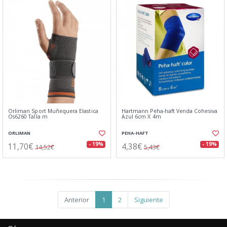
Orliman Sport Muñequera Elastica
Hartmann Peha-haft Venda Cohesiva
Os6260 Talla m
Azul 6cm X 4m
ORLIMAN
PEHA-HAFT
11,70€
4,38€
- 19%
- 19%
14,52€
5,43€
Anterior
1
2
Siguiente