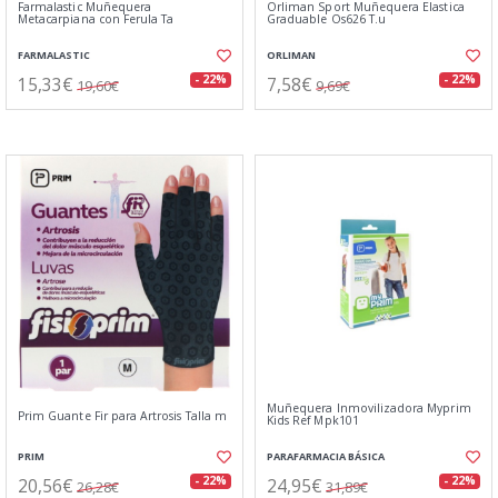
Farmalastic Muñequera
Orliman Sport Muñequera Elastica
Metacarpiana con Ferula Ta
Graduable Os626 T.u
FARMALASTIC
ORLIMAN
15,33€
7,58€
- 22%
- 22%
19,60€
9,69€
Muñequera Inmovilizadora Myprim
Prim Guante Fir para Artrosis Talla m
Kids Ref Mpk101
PRIM
PARAFARMACIA BÁSICA
20,56€
24,95€
- 22%
- 22%
26,28€
31,89€