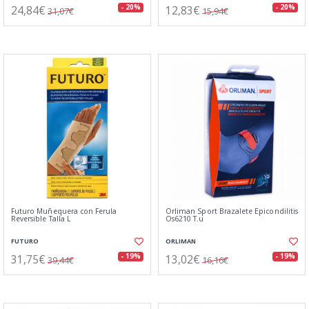
24,84€
12,83€
- 20%
- 20%
31,07€
15,94€
Futuro Muñequera con Ferula
Orliman Sport Brazalete Epicondilitis
Reversible Talla L
Os6210 T.u
FUTURO
ORLIMAN
31,75€
13,02€
- 19%
- 19%
39,44€
16,16€