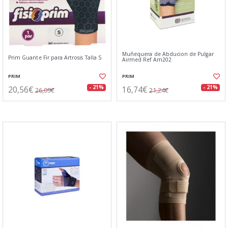
Muñequera de Abducion de Pulgar
Prim Guante Fir para Artrosis Talla S
Airmed Ref Am202
PRIM
PRIM
20,56€
16,74€
- 21%
- 21%
26,09€
21,24€