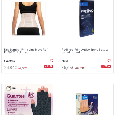
Faja Lumbar Primspine Move Ref
Rodillera Prim Aqtivo Sport Elastica
Prs606 Xl 1 Unidad
con Almohad
SEBAMED
PRIM
24,84€
36,65€
- 21%
- 21%
31,53€
46,51€