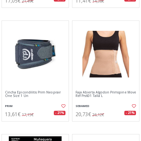
17,05€
11,41€
21,49€
14,38€
Cincha Epicondilitis Prim Neoprair
Faja Abierta Algodon Primspine Move
One Size 1 Un
Ref Prs601 Talla L
PRIM
SEBAMED
13,61€
20,73€
- 21%
- 21%
17,15€
26,12€