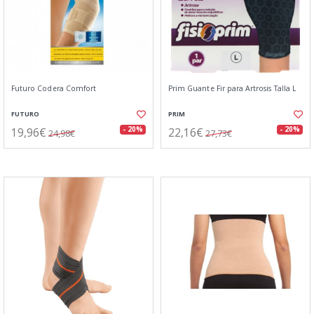
Futuro Codera Comfort
Prim Guante Fir para Artrosis Talla L
FUTURO
PRIM
19,96€
22,16€
- 20%
- 20%
24,98€
27,73€