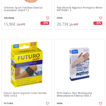
Orliman Sport Tobillera Elastica
Faja Abierta Algodon Primspine Move
Graduable Os624 T.2
Ref Prs601 S
ORLIMAN
PRIM
15,96€
20,73€
- 20%
- 20%
19,97€
25,93€
Futuro Sport Soporte Codo Tenista
Prim Aqtivo Skin Muñequera
Talla Unica
Metacarpiana Elástica Talla S
FUTURO
PRIM