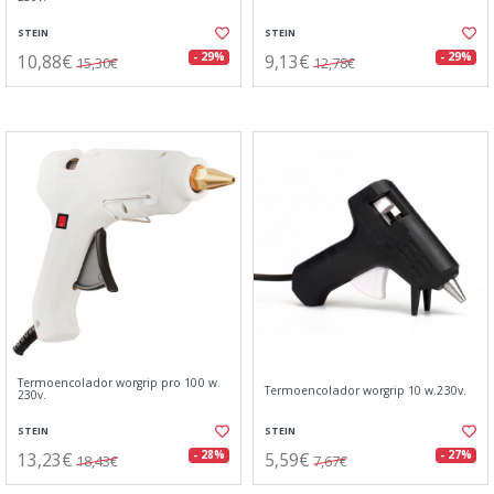
STEIN
STEIN
10,88€
9,13€
- 29%
- 29%
15,30€
12,78€
Termoencolador worgrip pro 100 w.
Termoencolador worgrip 10 w.230v.
230v.
STEIN
STEIN
13,23€
5,59€
- 28%
- 27%
18,43€
7,67€