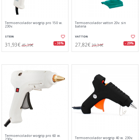
Termoencolador worgrip pro 150 w.
Termoencolador vatton 20v. sin
230v.
bateria
STEIN
VATTON
31,93€
27,82€
- 30%
- 29%
45,39€
39,34€
Termoencolador worgrip pro 60 w.
Termoencolador worgrip 40 w. 230v.
230v.