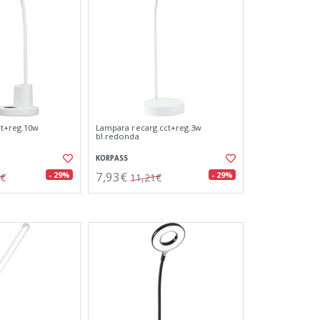
ct+reg.10w
Lampara recarg.cct+reg.3w
bl.redonda
KORPASS
7,93€
- 29%
- 29%
5€
11,21€