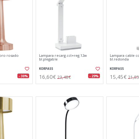
 oro rosado
Lampara recarg.cct+reg.12w
Lampara cable c
bl.plegable
bl.redonda
KORPASS
KORPASS
16,60€
15,45€
- 30%
- 29%
23,48€
21,8