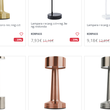
Lampara recarg.cct+reg.3w
oro rec.reg.cct
Lampara recarg.c
ng.redonda
KORPASS
KORPASS
7,93€
9,18€
- 29%
- 29%
11,16€
12,85€