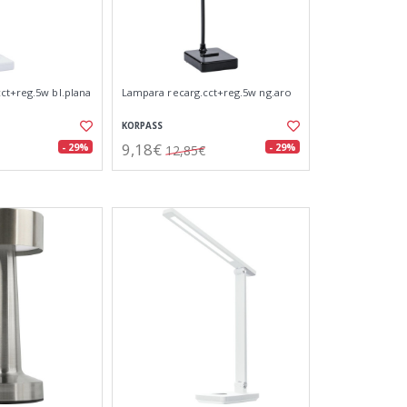
ct+reg.5w bl.plana
Lampara recarg.cct+reg.5w ng.aro
KORPASS
9,18€
- 29%
- 29%
12,85€