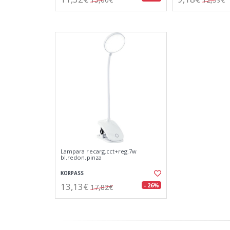
Lampara recarg.cct+reg.7w
bl.redon.pinza
KORPASS
13,13€
- 26%
17,82€