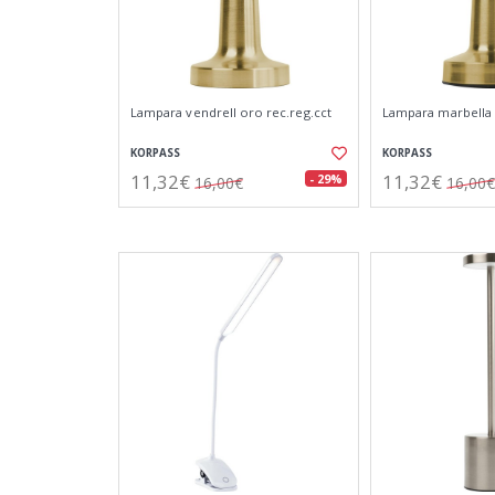
Lampara vendrell oro rec.reg.cct
Lampara marbella 
KORPASS
KORPASS
11,32€
11,32€
- 29%
16,00€
16,00€