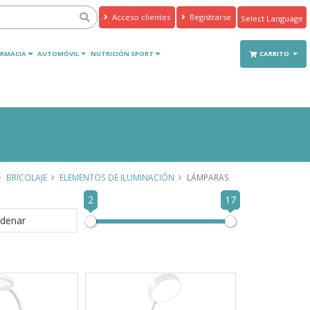
Acceso clientes
Registrarse
Powered by
Translate
RMACIA
AUTOMÓVIL
NUTRICIÓN SPORT
CARRITO
BRICOLAJE
ELEMENTOS DE ILUMINACIÓN
LÁMPARAS
2
17
denar