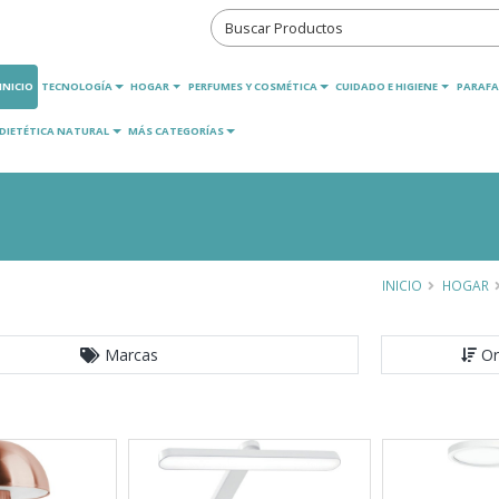
INICIO
TECNOLOGÍA
HOGAR
PERFUMES Y COSMÉTICA
CUIDADO E HIGIENE
PARAFA
DIETÉTICA NATURAL
MÁS CATEGORÍAS
INICIO
HOGAR
Marcas
Or