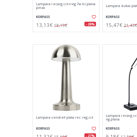
Lampara recarg.cct+reg.7w bl.plana
Lampara dubai plat
pinza
KORPASS
KORPASS
13,13€
15,47€
- 28%
18,19€
21,43€
Lampara recarg.cc
Lampara vendrell plata rec.reg.cct
ng.plana
KORPASS
KORPASS
11,32€
9,18€
- 27%
15,60€
12,59€