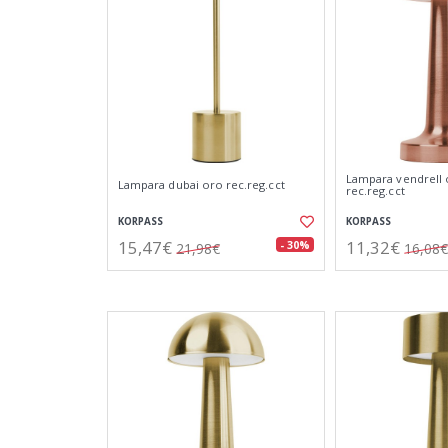
Lampara vendrell
Lampara dubai oro rec.reg.cct
rec.reg.cct
KORPASS
KORPASS
15,47€
11,32€
- 30%
21,98€
16,08€