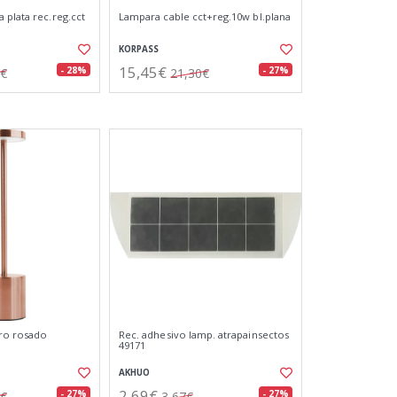
 plata rec.reg.cct
Lampara cable cct+reg.10w bl.plana
KORPASS
15,45€
- 28%
- 27%
8€
21,30€
ro rosado
Rec. adhesivo lamp. atrapainsectos
49171
AKHUO
2,69€
- 27%
- 27%
1€
3,67€