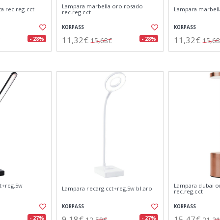
Lampara marbella oro rosado
a rec.reg.cct
Lampara marbella
rec.reg.cct
KORPASS
KORPASS
11,32€
11,32€
- 28%
- 28%
15,68€
15,6
t+reg.5w
Lampara dubai o
Lampara recarg.cct+reg.5w bl.aro
rec.reg.cct
KORPASS
KORPASS
9,18€
15,47€
- 27%
- 27%
12,59€
21,2