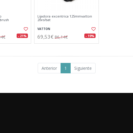
p
Lijadora excentrica 125mmvatton
brush
20vs/bat
VATTON
69,53€
- 21%
- 19%
54€
86,14€
Anterior
1
Siguiente