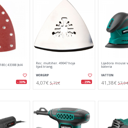
Rec. multiher. 49047 hoja
Lijadora mouse v
80 ( 43388 )bl4
lijad.triang.
bateria
WORGRIP
VATTON
4,07€
41,38€
- 30%
- 29%
5,72€
57,9