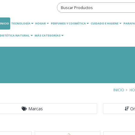
INICIO
TECNOLOGÍA
HOGAR
PERFUMES Y COSMÉTICA
CUIDADO E HIGIENE
PARAFA
DIETÉTICA NATURAL
MÁS CATEGORÍAS
INICIO
HO
Marcas
Or