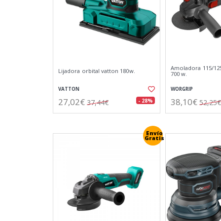
Amoladora 115/12
Lijadora orbital vatton 180w.
700 w.
VATTON
WORGRIP
27,02€
38,10€
- 28%
37,44€
52,25€
Envío
Gratis