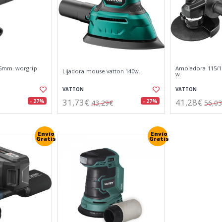
5mm. worgrip
Amoladora 115/1
Lijadora mouse vatton 140w.
w.
VATTON
VATTON
31,73€
41,28€
- 27%
- 27%
43,29€
56,0
Envío
Envío
Gratis
Gratis