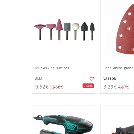
Muelas 7 pc. surtidas
Papel abras. grano1
ALFA
VATTON
9,62€
3,29€
- 30%
13,68€
4,67€