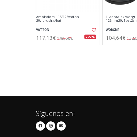
Amoladora 115/125vatton
Lijadora ex.worgri
20v.brush.s/bat
125mm20v1bat2ah
VATTON
WORGRIP
117,13€
104,64€
- 22%
149,66€
132,
Síguenos en: