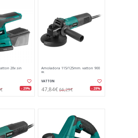
atton 20v.sin
Amoladora 115/125mm. vatton 900
w.
VATTON
47,84€
- 29%
- 28%
4€
66,29€