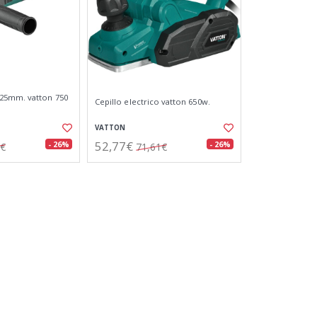
25mm. vatton 750
Cepillo electrico vatton 650w.
VATTON
52,77€
- 26%
- 26%
3€
71,61€