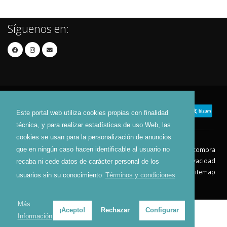
Síguenos en:
Este portal web utiliza cookies propias con finalidad
técnica, y para realizar estadísticas de uso Web, las
cookies se usan para la personalización de anuncios
que en ningún caso hacen identificable al usuario no
Contacto
Aviso Legal
Condiciones de compra
Política de envíos
Política de devolución
Política de Privacidad
recaba ni cede datos de carácter personal de los
Política de Cookies
Sitemap
usuarios sin su conocimiento
Términos y condiciones
© 2026 - Todos los derechos reservados.
Más
¡Acepto!
Rechazar
Configurar
Información