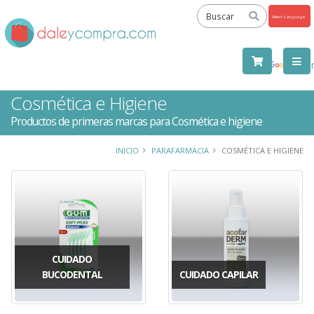
Powered
by
Tra
Cosmética e Higiene
Productos de primeras marcas para Cosmética e higiene
INICIO
PARAFARMACIA
COSMÉTICA E HIGIENE
CUIDADO
BUCODENTAL
CUIDADO CAPILAR