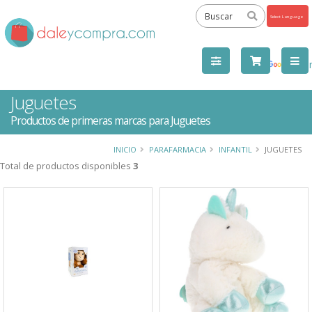
Powered
by
Tra
Juguetes
Productos de primeras marcas para Juguetes
INICIO
PARAFARMACIA
INFANTIL
JUGUETES
Total de productos disponibles
3