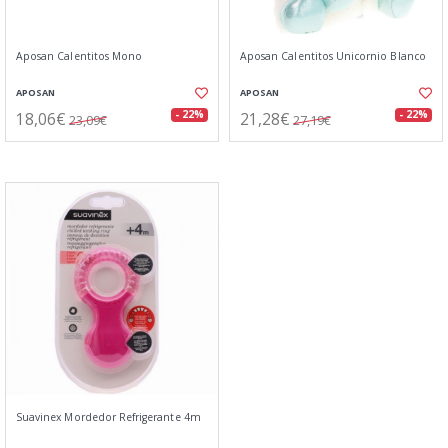
Aposan Calentitos Mono
Aposan Calentitos Unicornio Blanco
APOSAN
APOSAN
18,06€
21,28€
- 22%
- 22%
23,09€
27,19€
Suavinex Mordedor Refrigerante 4m