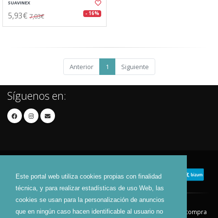
SUAVINEX
5,93€
- 16%
7,03€
Anterior
1
Siguiente
Síguenos en:
Este portal web utiliza cookies propias con finalidad
técnica, y para realizar estadísticas de uso Web, las
cookies se usan para la personalización de anuncios
que en ningún caso hacen identificable al usuario no
Contacto
Aviso Legal
Condiciones de compra