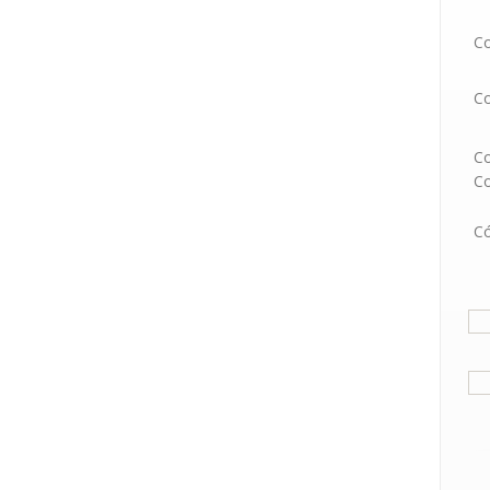
Co
C
Co
C
Có