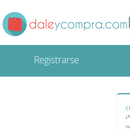
Registrarse
C
¿Y
N