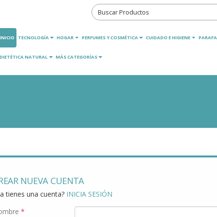
INICIO
TECNOLOGÍA
HOGAR
PERFUMES Y COSMÉTICA
CUIDADO E HIGIENE
PARAFA
DIETÉTICA NATURAL
MÁS CATEGORÍAS
REAR NUEVA CUENTA
a tienes una cuenta?
INICIA SESIÓN
ombre
*