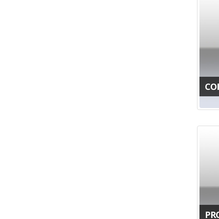
CO
PR