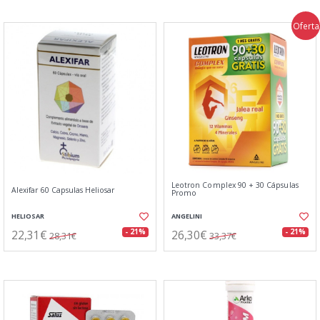
Oferta
Leotron Complex 90 + 30 Cápsulas
Alexifar 60 Capsulas Heliosar
Promo
HELIOSAR
ANGELINI
22,31€
26,30€
- 21%
- 21%
28,31€
33,37€