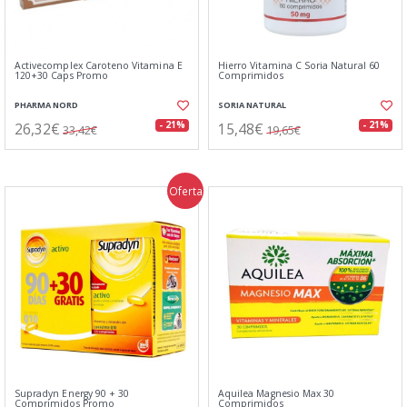
Activecomplex Caroteno Vitamina E
Hierro Vitamina C Soria Natural 60
120+30 Caps Promo
Comprimidos
PHARMA NORD
SORIA NATURAL
26,32€
15,48€
- 21%
- 21%
33,42€
19,65€
Oferta
Supradyn Energy 90 + 30
Aquilea Magnesio Max 30
Comprimidos Promo
Comprimidos