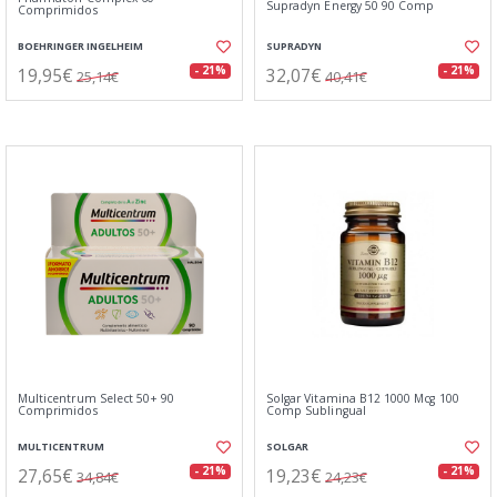
Supradyn Energy 50 90 Comp
Comprimidos
BOEHRINGER INGELHEIM
SUPRADYN
19,95€
32,07€
- 21%
- 21%
25,14€
40,41€
Multicentrum Select 50+ 90
Solgar Vitamina B12 1000 Mcg 100
Comprimidos
Comp Sublingual
MULTICENTRUM
SOLGAR
27,65€
19,23€
- 21%
- 21%
34,84€
24,23€