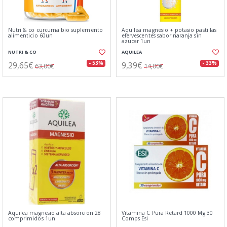
Nutri & co curcuma bio suplemento
Aquilea magnesio + potasio pastillas
alimenticio 60un
efervescentes sabor naranja sin
azucar 1un
NUTRI & CO
AQUILEA
29,65€
9,39€
- 53%
- 33%
63,00€
14,00€
Aquilea magnesio alta absorcion 28
Vitamina C Pura Retard 1000 Mg 30
comprimidos 1un
Comps Esi