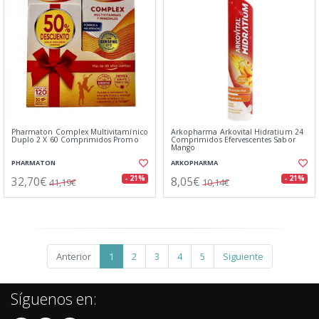
Pharmaton Complex Multivitamínico
Arkopharma Arkovital Hidratium 24
Duplo 2 X 60 Comprimidos Promo
Comprimidos Efervescentes Sabor
Mango
PHARMATON
ARKOPHARMA
32,70€
8,05€
- 21%
- 21%
41,19€
10,14€
Anterior
1
2
3
4
5
Siguiente
Síguenos en: