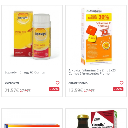
Arkovital Vitamina C y Zinc 2x20
Supradyn Energy 60 Comps
Comps Efervescentes Promo
SUPRADYN
ARKOPHARMA
21,57€
13,59€
- 22%
- 22%
27,57€
17,37€