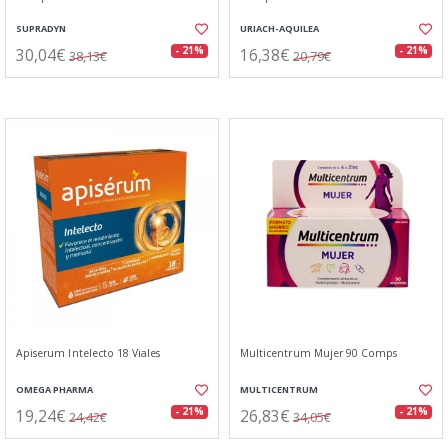
SUPRADYN
URIACH-AQUILEA
30,04€
16,38€
- 21%
- 21%
38,13€
20,79€
Apiserum Intelecto 18 Viales
Multicentrum Mujer 90 Comps
OMEGA PHARMA
MULTICENTRUM
19,24€
26,83€
- 21%
- 21%
24,42€
34,05€