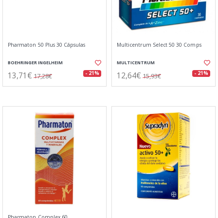
Pharmaton 50 Plus 30 Cápsulas
Multicentrum Select 50 30 Comps
BOEHRINGER INGELHEIM
MULTICENTRUM
13,71€
12,64€
- 21%
- 21%
17,28€
15,93€
Pharmaton Complex 60