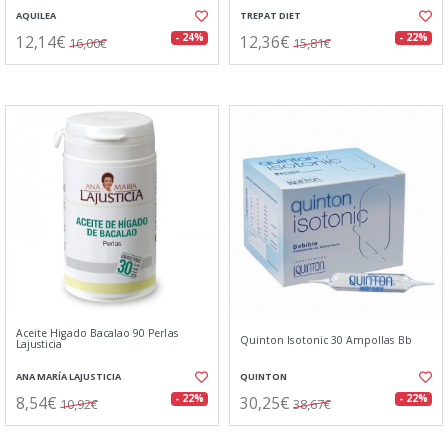
AQUILEA
TREPAT DIET
12,14€
12,36€
- 24%
- 22%
16,00€
15,81€
Aceite Higado Bacalao 90 Perlas
Quinton Isotonic 30 Ampollas Bb
Lajusticia
ANA MARÍA LAJUSTICIA
QUINTON
8,54€
30,25€
- 22%
- 22%
10,92€
38,67€