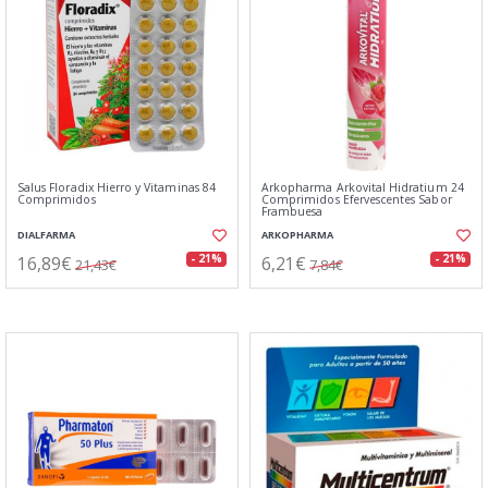
Salus Floradix Hierro y Vitaminas 84
Arkopharma Arkovital Hidratium 24
Comprimidos
Comprimidos Efervescentes Sabor
Frambuesa
DIALFARMA
ARKOPHARMA
16,89€
6,21€
- 21%
- 21%
21,43€
7,84€