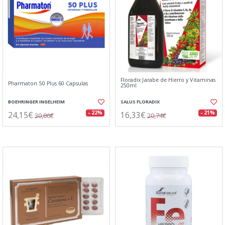
Floradix Jarabe de Hierro y Vitaminas
Pharmaton 50 Plus 60 Capsulas
250ml
BOEHRINGER INGELHEIM
SALUS FLORADIX
24,15€
16,33€
- 22%
- 21%
30,86€
20,74€