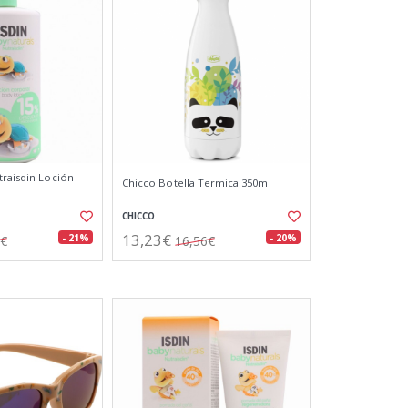
traisdin Loción
Chicco Botella Termica 350ml
CHICCO
13,23€
- 21%
- 20%
4€
16,56€