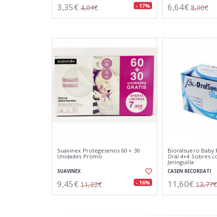
3,35€
6,64€
- 17%
4,04€
8,00€
Suavinex Protegesenos 60 + 30
Bioralsuero Baby 
Unidades Promo
Oral 4+4 Sobres c
Jeringuilla
SUAVINEX
CASEN RECORDATI
9,45€
11,60€
- 16%
11,22€
13,77€