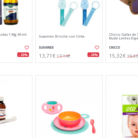
Gotas 1 Mg 40 ml
Chicco Gafas de 
Suavinex Broche con Cinta
Nude Lentes Esp
SUAVINEX
CHICCO
13,71€
15,32€
- 20%
- 20%
17,14€
19,0