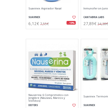
Suavinex Aspirador Nasal
Inmunoferon Junio
SUAVINEX
CANTABRIA LABS
6,12€
27,89€
- 19%
7,55€
34,38€
Nauserina 6 Comprimidos con
Suavinex Termom
Jengibre (Náuseas, Mareos y
Vómitos)
DEITERS
SUAVINEX