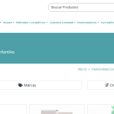
HOGAR
PERFUMES Y COSMÉTICA
CUIDADO E HIGIENE
PARAFARMACIA
AUTOMÓV
fantiles
INICIO
PARAFARMACIA
Marcas
Or