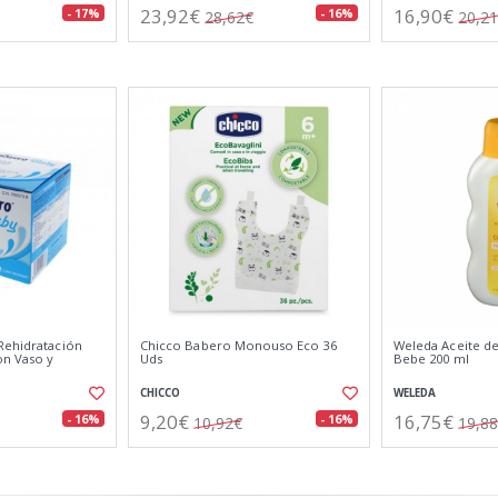
23,92€
16,90€
- 17%
- 16%
28,62€
20,2
Rehidratación
Chicco Babero Monouso Eco 36
Weleda Aceite de
on Vaso y
Uds
Bebe 200 ml
CHICCO
WELEDA
9,20€
16,75€
- 16%
- 16%
10,92€
19,8