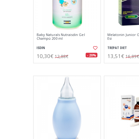
Baby Naturals Nutraisdin Gel
Melatonin Junior 
Champú 200 ml
Esi
ISDIN
TREPAT DIET
10,30€
13,51€
- 20%
12,88€
16,89€