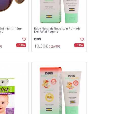
Sol Infantil 12m+
Baby Naturals Nutraisdin Pomada
ejo
Del Pañal Regene
ISDIN
10,30€
- 19%
- 19%
3€
12,78€