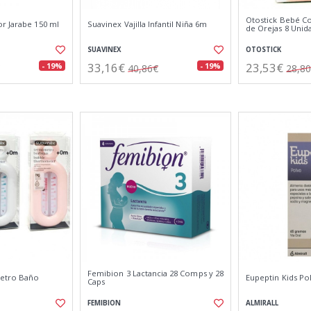
Otostick Bebé Co
r Jarabe 150 ml
Suavinex Vajilla Infantil Niña 6m
de Orejas 8 Unid
SUAVINEX
OTOSTICK
33,16€
23,53€
- 19%
- 19%
40,86€
28,8
Femibion 3 Lactancia 28 Comps y 28
etro Baño
Eupeptin Kids Po
Caps
FEMIBION
ALMIRALL