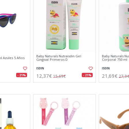
Baby Naturals Nutraisdin Gel
Baby Naturals Nu
l Azules 5 Años
Gingival Primeros D
Corporal 750 ml
ISDIN
ISDIN
12,37€
21,69€
- 21%
- 21%
15,69€
27,3