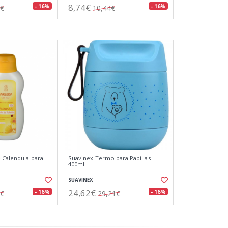
8,74€
- 16%
- 16%
1€
10,44€
 Calendula para
Suavinex Termo para Papillas
400ml
SUAVINEX
24,62€
- 16%
- 16%
8€
29,21€