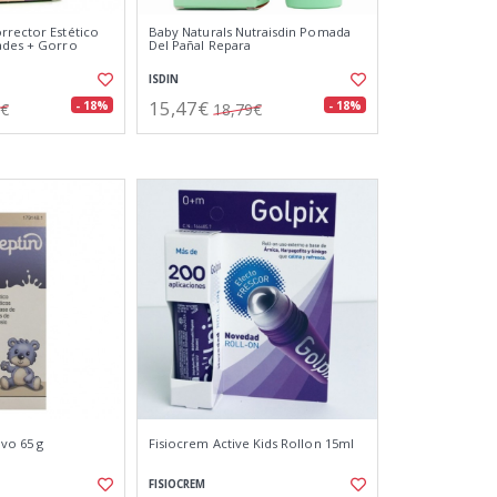
rrector Estético
Baby Naturals Nutraisdin Pomada
ades + Gorro
Del Pañal Repara
ISDIN
15,47€
- 18%
- 18%
0€
18,79€
lvo 65 g
Fisiocrem Active Kids Rollon 15ml
FISIOCREM