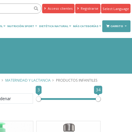
Acceso clientes
Registrarse
Powered by
Translate
IL
NUTRICIÓN SPORT
DIETÉTICA NATURAL
MÁS CATEGORÍAS
CARRITO
MATERNIDAD Y LACTANCIA
PRODUCTOS INFANTILES
3
34
denar